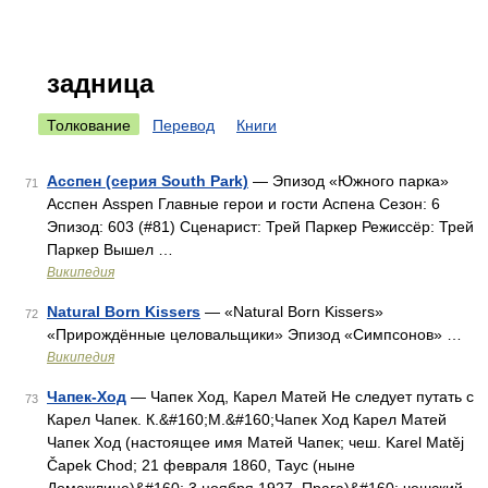
задница
Толкование
Перевод
Книги
Асспен (серия South Park)
— Эпизод «Южного парка»
71
Асспен Asspen Главные герои и гости Аспена Сезон: 6
Эпизод: 603 (#81) Сценарист: Трей Паркер Режиссёр: Трей
Паркер Вышел …
Википедия
Natural Born Kissers
— «Natural Born Kissers»
72
«Прирождённые целовальщики» Эпизод «Симпсонов» …
Википедия
Чапек-Ход
— Чапек Ход, Карел Матей Не следует путать с
73
Карел Чапек. К.&#160;М.&#160;Чапек Ход Карел Матей
Чапек Ход (настоящее имя Матей Чапек; чеш. Karel Matěj
Čapek Chod; 21 февраля 1860, Таус (ныне