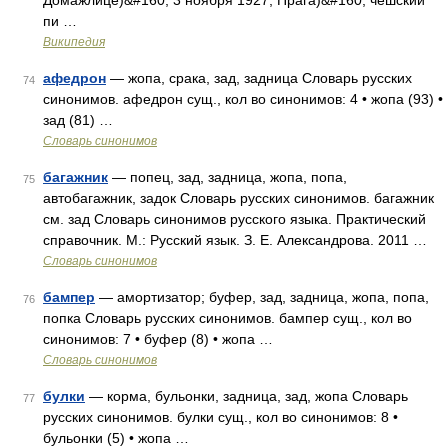
Домажлице)&#160; 3 ноября 1927, Прага)&#160; чешский
пи …
Википедия
афедрон
— жопа, срака, зад, задница Словарь русских
74
синонимов. афедрон сущ., кол во синонимов: 4 • жопа (93) •
зад (81) …
Словарь синонимов
багажник
— попец, зад, задница, жопа, попа,
75
автобагажник, задок Словарь русских синонимов. багажник
см. зад Словарь синонимов русского языка. Практический
справочник. М.: Русский язык. З. Е. Александрова. 2011 …
Словарь синонимов
бампер
— амортизатор; буфер, зад, задница, жопа, попа,
76
попка Словарь русских синонимов. бампер сущ., кол во
синонимов: 7 • буфер (8) • жопа …
Словарь синонимов
булки
— корма, бульонки, задница, зад, жопа Словарь
77
русских синонимов. булки сущ., кол во синонимов: 8 •
бульонки (5) • жопа …