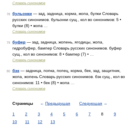
Словарь синонимов
бульонки
— зад, задница, корма, жопа, булки Словарь
78
русских синонимов. бульонки сущ., кол во синонимов: 5 •
булки (8) • жопа …
Словарь синонимов
буфер
— зад, задница, жопень, ягодицы, жопа,
79
гидробуфер, бампер Словарь русских синонимов. буфер
сущ., кол во синонимов: 8 • бампер (7) • …
Словарь синонимов
бэк
— задница, попка, попец, корма, бек, зад, защитник,
80
жопа, жопень Словарь русских синонимов. бэк сущ., кол во
синонимов: 11 • бек (8) • жопа …
Словарь синонимов
Страницы
←
Предыдущая
Следующая
→
1
2
3
4
5
6
7
8
9
10
11
12
13